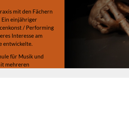
Praxis mit den Fächern
 Ein einjähriger
Scenkonst / Performing
deres Interesse am
 entwickelte.
hule für Musik und
mit mehreren
zu Festivals.
Impressum
Datenschutzer