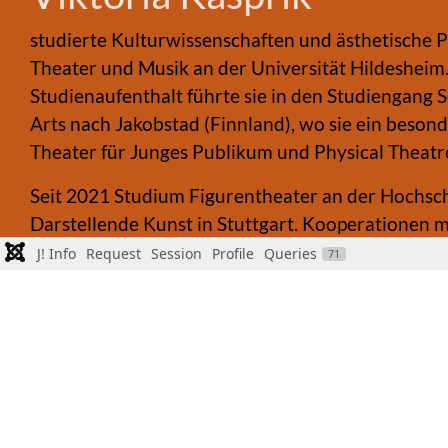
studierte Kulturwissenschaften und ästhetische 
Theater und Musik an der Universität Hildesheim.
Studienaufenthalt führte sie in den Studiengang 
Arts nach Jakobstad (Finnland), wo sie ein beson
Theater für Junges Publikum und Physical Theatre
Seit 2021 Studium Figurentheater an der Hochsc
Darstellende Kunst in Stuttgart. Kooperationen 
internationalen Theatergruppen und Einladungen 
J! Info
Request
Session
Profile
Queries
71