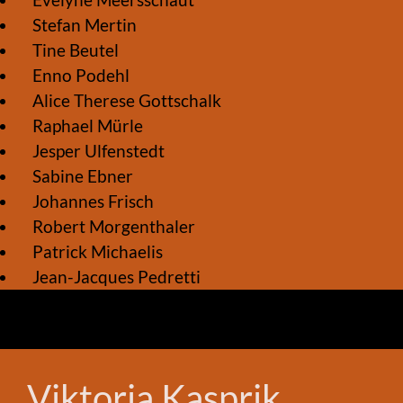
Evelyne Meersschaut
Stefan Mertin
Tine Beutel
Enno Podehl
Alice Therese Gottschalk
Raphael Mürle
Jesper Ulfenstedt
Sabine Ebner
Johannes Frisch
Robert Morgenthaler
Patrick Michaelis
Jean-Jacques Pedretti
Viktoria Kasprik