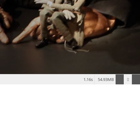
1.16s
54.93MB
klärung
© 2026 figurentheater tübingen